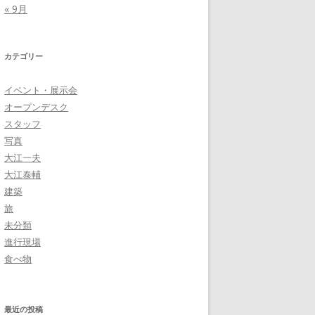
« 9月
カテゴリー
イベント・展示会
オープンデスク
スタッフ
写真
大江一夫
大江泰輔
建築
旅
未分類
進行現場
食べ物
最近の投稿