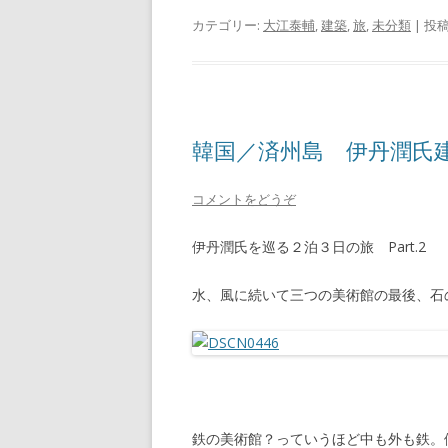
カテゴリー:
大江泰輔
,
建築
,
旅
,
未分類
| 投
韓国／済州島 伊丹潤
コメントをどうぞ
伊丹潤氏を巡る２泊３日の旅 Part.2
水、風に続いて三つの美術館の最後、石
鉄の美術館？っていうほど中も外も鉄。