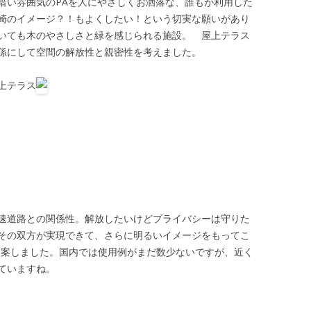
暗い雰囲気のPAを人にやさしくお洒落な、誰もが利用した
崎のイメージ？！もよくしたい！という切実な願いがあり
いても木のやさしさと緑を感じられる施設。 屋上テラス
係にして空間の解放性と親密性を考えました。
上テラス
速道路との関係性。解放したいけどプライバシーは守りた
その双方が実現できて、さらに明るいイメージをもってこ
を提案しました。国内では使用例がまだ数少ないですが、近く
ていますね。