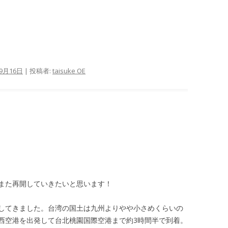
年9月16日
|
投稿者:
taisuke OE
また再開していきたいと思います！
してきました。台湾の国土は九州よりやや小さめくらいの
西空港を出発して台北桃園国際空港まで約3時間半で到着。