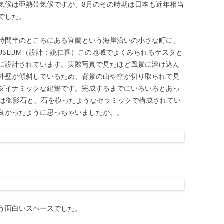
気候は亜熱帯気候ですが、8月のその時期は日本も近年相当
でした。
時間半のところにある宜蘭という海岸沿いの小さな町に、
MUSEUM（設計：姚仁喜）この地域でよくみられるケスタと
に設計されています。実際写真で見たほど風景に溶け込ん
外壁が傾斜しているため、背景の山や空が切り取られて見
ダイナミックな建築です。完成するまでにいろいろとあっ
壁は御影石と、石を模ったようなセラミックで構成されてい
良かったように思っちゃいましたが。。
う面白いスペースでした。