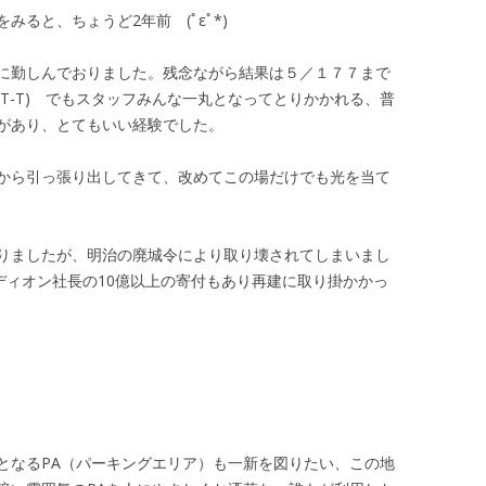
ると、ちょうど2年前 (ﾟεﾟ*)
に勤しんでおりました。残念ながら結果は５／１７７まで
T-T) でもスタッフみんな一丸となってとりかかれる、普
があり、とてもいい経験でした。
から引っ張り出してきて、改めてこの場だけでも光を当て
りましたが、明治の廃城令により取り壊されてしまいまし
エディオン社長の10億以上の寄付もあり再建に取り掛かかっ
となるPA（パーキングエリア）も一新を図りたい、この地