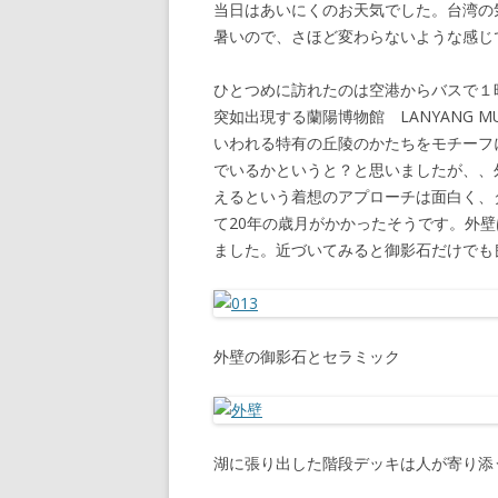
当日はあいにくのお天気でした。台湾の
暑いので、さほど変わらないような感じ
ひとつめに訪れたのは空港からバスで１
突如出現する蘭陽博物館 LANYANG 
いわれる特有の丘陵のかたちをモチーフ
でいるかというと？と思いましたが、、
えるという着想のアプローチは面白く、
て20年の歳月がかかったそうです。外
ました。近づいてみると御影石だけでも
外壁の御影石とセラミック
湖に張り出した階段デッキは人が寄り添