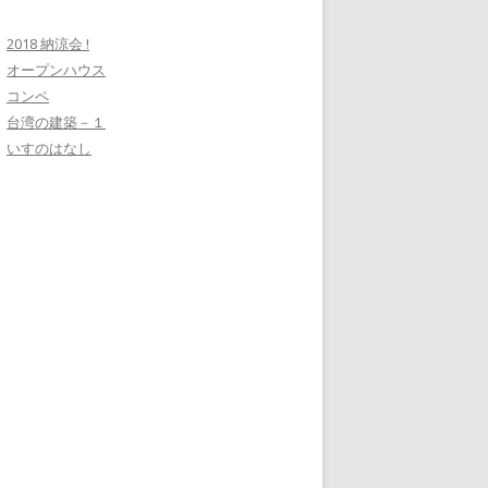
2018 納涼会 !
オープンハウス
コンペ
台湾の建築－１
いすのはなし