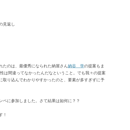
の見返し
れたのは、最優秀になられた納屋さん
納谷 学
の提案もま
向性は間違ってなかったんだなということ。でも我々の提案
に取り込んでわかりやすかったのと、要素が多すぎずに予
ンペに参加しました。さて結果は如何に？？
す！