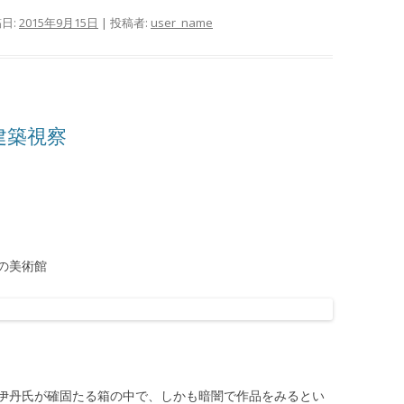
稿日:
2015年9月15日
|
投稿者:
user_name
氏建築視察
の美術館
伊丹氏が確固たる箱の中で、しかも暗闇で作品をみるとい